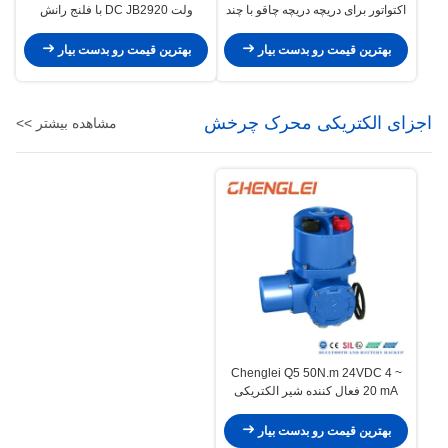
اکتواتور برای دریچه دریچه چاقو با چند
ولت DC JB2920 با فلنج رانش
فلنج چهارم چرخش و کار دمای عادی
ISO5210 برای کنترل شیر با گشتاور
بالا
بهترین قیمت رو بدست بیار
بهترین قیمت رو بدست بیار
اجزای الکتریکی محرک چرخش
مشاهده بیشتر >>
Chenglei Q5 50N.m 24VDC 4 ~
20 mA فعال کننده شیر الکتریکی
هوشمند با اتصال قطعی و فلنج
بهترین قیمت رو بدست بیار