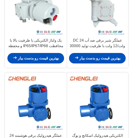
عملگر شیر برقی ضد آب DC 24
یک ولتاژ الکتریکی با ظرفیت بالا با
ولت/12 ولت با ظرفیت تولید 30000
محافظت IP65/IP67/IP68 و محفظه
در سال برای کاربردهای شیر/
NEMA 4/4X/7&9
دمپر/HVAC
بهترین قیمت رو بدست بیار
بهترین قیمت رو بدست بیار
الکتریکی هیدرولیک اسکاتچ و یوگ
عملگر هیدرولیک برقی هوشمند 24