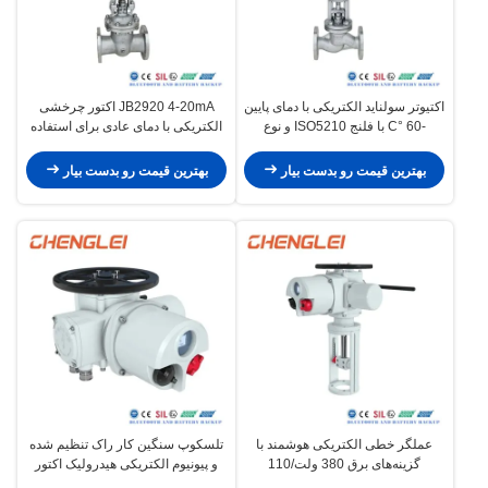
اکتیوتر سولناید الکتریکی با دمای پایین
JB2920 4-20mA اکتور چرخشی
-60 °C با فلنج ISO5210 و نوع
الکتریکی با دمای عادی برای استفاده
گشتاور JB2920 برای کنترل شیر
از دریچه ها / دامپر ها / HVAC
بهترین قیمت رو بدست بیار
بهترین قیمت رو بدست بیار
عملگر خطی الکتریکی هوشمند با
تلسکوپ سنگین کار راک تنظیم شده
گزینه‌های برق 380 ولت/110
و پیونیوم الکتریکی هیدرولیک اکتور
ولت/220 ولت/440 ولت/660 ولت
برای کاربردهای دمای معمولی