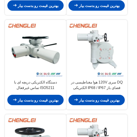
سال
بهترین قیمت رو بدست بیار
بهترین قیمت رو بدست بیار
DQ سری 120V هوا مغناطیسی در
دستگاه الکتریکی دریچه ای با
فضای باز IP68 / IP67 الکتریکی
ISO5211 تماس غیرفعال
Valve Actuator برای شیر پروانه
IP65/IP67/IP68 حفاظت و NEMA
4/4X/7&9 محفظه
بهترین قیمت رو بدست بیار
بهترین قیمت رو بدست بیار