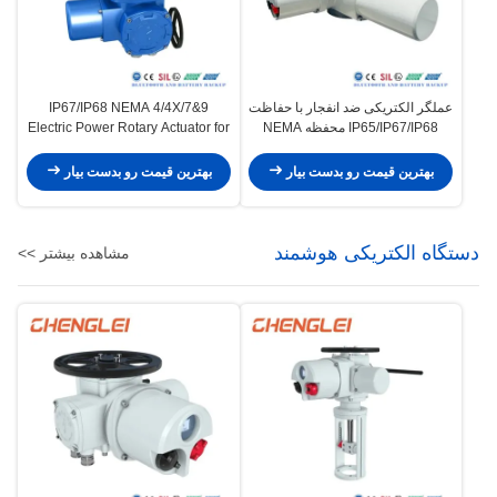
عملگر الکتریکی ضد انفجار با حفاظت
IP67/IP68 NEMA 4/4X/7&9
IP65/IP67/IP68 محفظه NEMA
Electric Power Rotary Actuator for
4/4X/7&9 برای محیط های -20 تا +60
Valve Control
درجه سانتیگراد
بهترین قیمت رو بدست بیار
بهترین قیمت رو بدست بیار
دستگاه الکتریکی هوشمند
مشاهده بیشتر >>