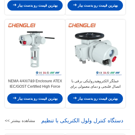
AC و 12 ولت/24 ولت DC برای
بهترین قیمت رو بدست بیار
بهترین قیمت رو بدست بیار
کنترل شیر
عملگر الکتروهیدرولیکی برقی با
NEMA 4/4X/7&9 Enclosure ATEX
اتصال فلنجی و دمای معمولی برای
IEC/GOST Certified High Force
شیر و دمپر
Electric Linear Actuator for Valve
Control
بهترین قیمت رو بدست بیار
بهترین قیمت رو بدست بیار
دستگاه کنترل ولول الکتریکی با تنظیم
مشاهده بیشتر >>
هوشمند