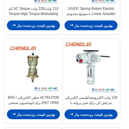
24VDC Spring Return Electric
110 ولت/220 ولت AC Torque کم
Linear Actuator با سوئیچ محدودی
Torque High Torque Modulating
داخلی برای دریچه دروازه
Electric Rotational Actuator برای
کنترل شیر
بهترین قیمت رو بدست بیار
بهترین قیمت رو بدست بیار
120 ولت الکترومغناطیسی الکتریکی
ACTEUTOR خطی الکتریکی IP65 /
چرخش کن برای شیر پروانه با
IP67 / IP68 برای اتوماسیون صنعتی
محافظت IP68 / IP67 در خارج از
خانه
بهترین قیمت رو بدست بیار
بهترین قیمت رو بدست بیار