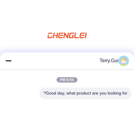
شبکه های اجتماعی
Terry.Gui
9:55 PM
تماس سریع
Good day, what product are you looking for?
تلفن
86-519-8876-9153
نامه الکترونیکی
terry.gui@cz-chenglei.com