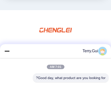
شبکه های اجتماعی
Terry.Gui
7:01 AM
تماس سریع
Good day, what product are you looking for?
تلفن
86-519-8876-9153
نامه الکترونیکی
terry.gui@cz-chenglei.com