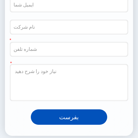
بفرست