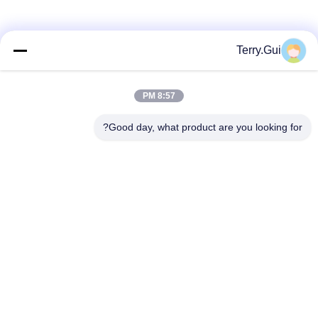
شبکه های اجتماعی
Terry.Gui
8:57 PM
تماس سریع
Good day, what product are you looking for?
تلفن
86-519-8876-9153
نامه الکترونیکی
terry.gui@cz-chenglei.com
آدرس
ساختمان A5، پارک صنعتی تجهیزات هوشمند، شهر هنگ شانکائو،
منطقه توسعه اقتصادی، شهر چانگژو، چین
حریم خصوصی
|
نقشه سایت