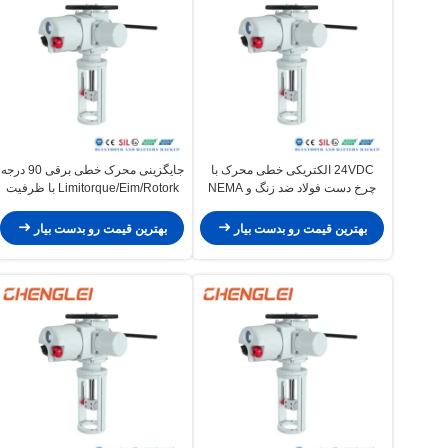
24VDC الکتریکی خطی محرک با
جایگزینی محرک خطی برقی 90 درجه
چرخ دست فولاد ضد زنگ و NEMA
Limitorque/Eim/Rotork با ظرفیت
4/4X/7&9 محفظه
تولید 30000 در سال برای قفل درب
بهترین قیمت رو بدست بیار
بهترین قیمت رو بدست بیار