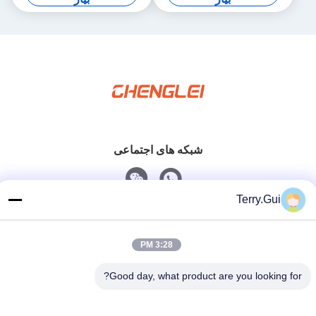
شبکه های اجتماعی
Terry.Gui
تماس سریع
تلفن
3:28 PM
86-519-8876-9153
Good day, what product are you looking for?
نامه الکترونیکی
terry.gui@cz-chenglei.com