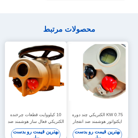
محصولات مرتبط
0.75 KW الکتريکي چند دوره
10 کيلووايت قطعات چرخنده
ايکتواتور هوشمند ضد انفجار
الکتريکي فعال ساز هوشمند ضد
300NM IP67
انفجار
بهترین قیمت رو بدست
بهترین قیمت رو بدست
بیار
بیار