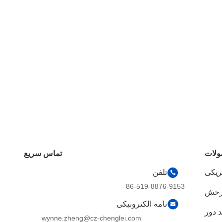
لات
تماس سریع
ریکی
تلفن
86-519-8876-9153
چرخش
نامه الکترونیکی
 دور
wynne.zheng@cz-chenglei.com