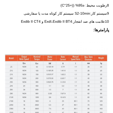
8رطوبت محیط: ≤95% ((+25°C)
9سیستم کار:S2-10min سیستم کار کوتاه مدت یا سفارشی
10علامت های ضد انفجار:ExdI،Exdib II BT4 و Exdib II CT4
پارامترها: