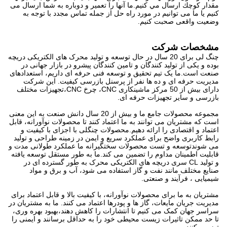
مقدار كوچك ارسال مي كنيم.ما آنها را تعمیر و دوباره به شما ارسال می
کنیم یا ما می توانیم در مورد راه حل از جمله تماس مجدد با توجه به
وضعیت واقعی صحبت کنیم.
مشخصات شرکت
چنگ لی برای 20 سال در حال توسعه و تولید محرک های الکتریکی دریچه
بوده و یکی از تولید کنندگان و تامین کنندگان پیشرو در بازار جهانی در
صنعت است.ما یک تیم تحقیق و توسعه فنی حرفه ای داریم، استعدادهای
مدیریت حرفه ای و ده ها نفر از پرسنل بازرسی کیفیت. این شرکت
دارای بیش از 50 مرکز ماشینکاری CNC، چرخ CNC،تجهیزات مختلف
بازرسی و سایر تجهیزات حرفه ای.
مجموعه محصولات جامع ما و بیش از 20 سال دانش صنعت به این معنی
است که مشتریان می توانند به ما اعتماد کنند تا محصولات نوآورانه، قابل
اعتماد و اقتصادی را ارائه دهیم.محصولات چنگلی با اجزای با کیفیت و
رابط کاربری واضح برای عملکرد سریع و ایمن در زمینه طراحی و تولید
می شوندتوسعه و تست محصولات سختگیرانه ما عملکرد طولانی مدت و
قابلیت اطمینان مداوم را تضمین می کند.ما به طور مستقل توسعه یافته
و تولید CL سری دریچه های الکتریکی محرک به طور گسترده ای در
صنایع مختلف مانند نفت و گاز استفاده می شود، آب و برق و مواد
شیمیایی ، فرآیند و صنعتی.
مشتریان به ما برای محصولات نوآورانه، با کیفیت بالا و قابل اعتماد برای
مدیریت جریان مایعات، گاز ها و پودرها اعتماد می کنند. ما به مشتریان در
سراسر جهان کمک می کنیم تا انتشارات را کاهش دهند،بهبود بهره وری،
تا حد ممکن تاثیرات زیست محیطی خود را به حداقل برسانند و ایمنی را