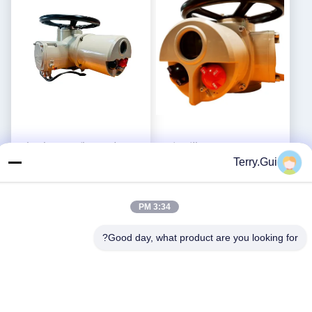
OEM IP67 چند دور الکتریکی
380 ولت AC اکتور ضد انفجار
روتاری اکتواتور 150N.M
اکتور چند دور با محافظت از
Terry.Gui
گشتاور
بهترین قیمت رو بدست
بهترین قیمت رو بدست
بیار
بیار
3:34 PM
Good day, what product are you looking for?