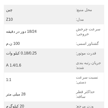
محل منبع:
چین
مدل:
Z10
سرعت چرخش
18/24 دور در دقیقه
خروجی:
گشتاور اسمی:
100 ن.م
قدرت موتور:
0.18/0.25 کیلو وات
جریان رتبه بندی
1.4/1.6 A
شده:
نسبت سرعت
1:1
دستی:
حداکثر قطر
28 میلی متر
ساقه:
وزن مرجع:
20 کیلوگرم