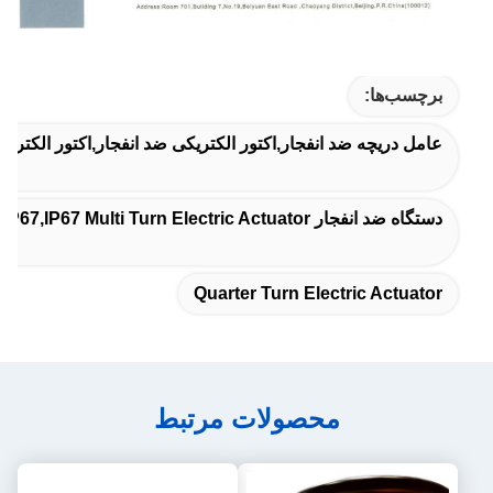
برچسب‌ها:
عامل دریچه ضد انفجار,اکتور الکتریکی ضد انفجار,اکتور الکتریکی
دستگاه ضد انفجار IP67,IP67 Multi Turn Electric Actuator (کاربر الکتریکی چند دور),محافظ حرارتي چند دور الکتريکي
Quarter Turn Electric Actuator
محصولات مرتبط