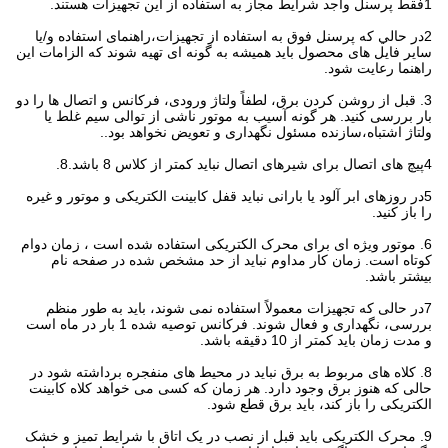
1فقط پرسنل واجد شرایط مجاز به استفاده از این تجهیزات هستند.
2در حالي که پرسنل فوق به استفاده از تجهیزات،راهنمای استفاده و/یا
سایر فایل های محصول باید همیشه به گونه ای تهیه شوند که الزامات این
راهنما رعایت شود.
3. قبل از روشن کردن برق، لطفاً ولتاژ ورودی، فرکانس و اتصال ها را دو
بار بررسی کنید. هر گونه آسیب به موتور ناشی از توالی سیم غلط یا
ولتاژ اشتباه،سازنده مسئول نگهداری و تعویض نخواهد بود..
4پیچ های اتصال برای شیرهای اتصال نباید کمتر از کلاس 8 باشد.8.
5در روزهای ابر آلود یا بارانی نباید قفل کابینت الکتریکی و موتور و غیره
را باز کنید.
6. موتور ویژه ای برای محرک الکتریکی استفاده شده است ، زمان دوام
کوتاه است. زمان کار مداوم نباید از حد مشخص شده در صفحه نام
بیشتر باشد.
7در حالی که تجهیزات معمولاً استفاده نمی شوند، باید به طور منظم
بررسی، نگهداری و فعال شوند. فرکانس توصیه شده 1 بار در ماه است
و مدت زمان باید کمتر از 10 دقیقه باشد.
8. کلاه های مربوط به برق نباید در محیط های منفجره برداشته شود در
حالی که هنوز برق وجود دارد. هر زمان که کسی می خواهد کلاه کابینت
الکتریکی را باز کند، باید برق قطع شود.
9. محرک الکتریکی باید قبل از نصب در یک اتاق با شرایط تمیز و خشک