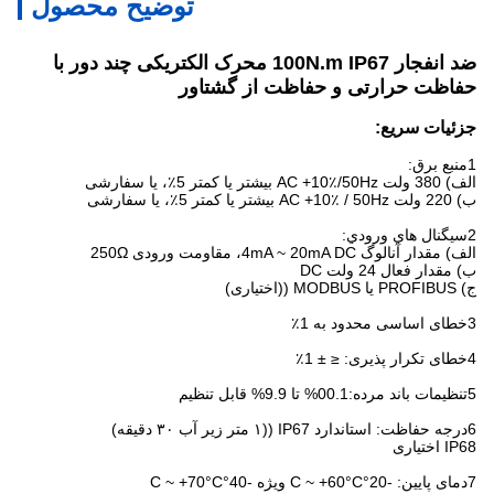
توضیح محصول
ضد انفجار
100N.m IP67 محرک الکتریکی چند دور با
حفاظت حرارتی و حفاظت از گشتاور
جزئیات سریع:
1منبع برق:
الف) 380 ولت AC +10٪/50Hz بیشتر یا کمتر 5٪، یا سفارشی
ب) 220 ولت AC +10٪ / 50Hz بیشتر یا کمتر 5٪، یا سفارشی
2سيگنال هاي ورودي:
الف) مقدار آنالوگ 4mA ~ 20mA DC، مقاومت ورودی 250Ω
ب) مقدار فعال 24 ولت DC
ج) PROFIBUS یا MODBUS ((اختیاری)
3خطای اساسی محدود به 1٪
4خطای تکرار پذیری: ≤ ± 1٪
5تنظیمات باند مرده:00.1% تا 9.9% قابل تنظیم
6درجه حفاظت: استاندارد IP67 ((۱ متر زیر آب ۳۰ دقیقه)
IP68 اختیاری
7دمای پایین: -20°C ~ +60°C ویژه -40°C ~ +70°C