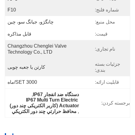
شماره فلنج:
F10
محل منبع:
چانگژو، جیانگ سو، چین
قیمت:
قابل مذاکره
Changzhou Chenglei Valve 
نام تجاری:
Technology Co., LTD
جزئیات بسته
کارتن یا جعبه چوبی
بندی:
قابلیت ارائه:
3000 SET/ماه
دستگاه ضد انفجار IP67
, 
IP67 Multi Turn Electric 
برجسته کردن:
Actuator (کاربر الکتریکی چند دور)
, 
محافظ حرارتي چند دور الکتريکي