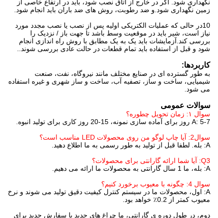
نگهداری شود. اگر در خارج از اتاق نصب شود، باید در ارتفاع خاصی از
زمین نگهداری شود.و ضد رطوبت، روش های ضد باران باید انجام شود.
10در حالی که عملیات الکتریکی اولیه پس از نصب یا نصب مجدد مورد
نیاز است، شیر باید در موقعیت وسط باشد تا جهت باز / نزدیک را
بررسی کند.آزمایشات باید یک به یک مطابق با روش راه اندازی انجام
شود و قبل از استفاده باید تمام قطعات در حالت عادی بررسی شوند..
کاربردها:
به طور گسترده ای در صنایع مختلف مانند نیروگاه، نفت، صنعت
شیمیایی، ساخت و ساز، تصفیه آب، ساخت و ساز شهری و غیره استفاده
می شود.
سوالات عمومی
سوال ۱: زمان تحویل چطوره؟
A: 5-7 روز برای آماده سازی نمونه، 15-20 روز کاری برای تولید انبوه.
سوال2: آیا چاپ لوگو من روی محصولات LED مناسب است؟
A: بله. لطفا قبل از تولید به طور رسمی به ما اطلاع دهید.
Q3: آیا شما ارائه گارانتی برای محصولات؟
A: بله، ما 1 سال گارانتی به محصولات ما ارائه می دهیم.
سوال 4: چگونه با معیوب برخورد کنیم؟
A: اول، محصولات ما در سیستم کنترل کیفیت دقیق تولید می شوند و نرخ
معیوب کمتر از 0.2٪ خواهد بود.
دوم، در طول دوره ي گارانتي، ما چراغ هاي جديد با سفارش جديد براي