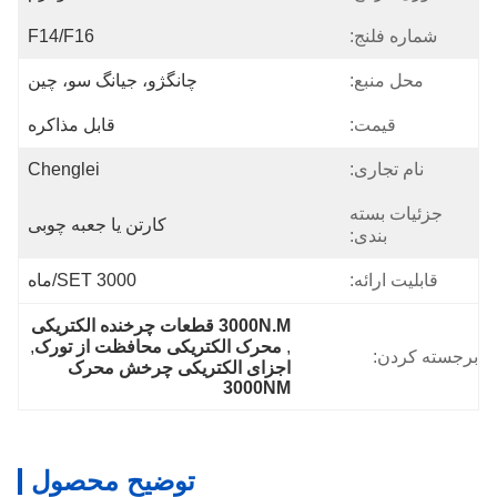
شماره فلنج:
F14/F16
محل منبع:
چانگژو، جیانگ سو، چین
قیمت:
قابل مذاکره
نام تجاری:
Chenglei
جزئیات بسته
کارتن یا جعبه چوبی
بندی:
قابلیت ارائه:
3000 SET/ماه
3000N.M قطعات چرخنده الکتریکی
, 
محرک الکتریکی محافظت از تورک
, 
برجسته کردن:
اجزای الکتریکی چرخش محرک 
3000NM
توضیح محصول