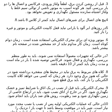
3. قبل از روشن کردن برق، لطفاً ولتاژ ورودی، فرکانس و اتصال ها را دو
بار بررسی کنید. هر گونه آسیب به موتور ناشی از توالی سیم غلط یا
ولتاژ اشتباه،سازنده مسئول نگهداری و تعویض نخواهد بود..
4پیچ های اتصال برای شیرهای اتصال نباید کمتر از کلاس 8 باشد.8.
5در روزهای ابر آلود یا بارانی نباید قفل کابینت الکتریکی و موتور و غیره
را باز کنید.
6. موتور ویژه ای برای محرک الکتریکی استفاده شده است ، زمان دوام
کوتاه است. زمان کار مداوم نباید از حد مشخص شده در صفحه نام
بیشتر باشد.
7در حالی که تجهیزات معمولاً استفاده نمی شوند، باید به طور منظم
بررسی، نگهداری و فعال شوند. فرکانس توصیه شده 1 بار در ماه است
و مدت زمان باید کمتر از 10 دقیقه باشد.
8. کلاه های مربوط به برق نباید در محیط های منفجره برداشته شود در
حالی که هنوز برق وجود دارد. هر زمان که کسی می خواهد کلاه کابینت
الکتریکی را باز کند، باید برق قطع شود.
9. محرک الکتریکی باید قبل از نصب در یک اتاق با شرایط تمیز و خشک
نگهداری شود. اگر در خارج از اتاق نصب شود، باید در ارتفاع خاصی از
زمین نگهداری شود.و ضد رطوبت، روش های ضد باران باید انجام شود.
10در حالی که عملیات الکتریکی اولیه پس از نصب یا نصب مجدد مورد
نیاز است، شیر باید در موقعیت وسط باشد تا جهت باز / نزدیک را
بررسی کند.آزمایشات باید یک به یک مطابق با روش راه اندازی انجام