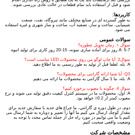
شود و قبل از استفاده باید تمام قطعات در حالت عادی بررسی شوند..
کاربردها:
به طور گسترده ای در صنایع مختلف مانند نیروگاه، نفت، صنعت
شیمیایی، ساخت و ساز، تصفیه آب، ساخت و ساز شهری و غیره استفاده
می شود.
سوالات عمومی
سوال ۱: زمان تحویل چطوره؟
A: 5-7 روز برای آماده سازی نمونه، 15-20 روز کاری برای تولید انبوه.
سوال2: آیا چاپ لوگو من روی محصولات LED مناسب است؟
A: بله. لطفا قبل از تولید به طور رسمی به ما اطلاع دهید.
Q3: آیا شما ارائه گارانتی برای محصولات؟
A: بله، ما 1 سال گارانتی به محصولات ما ارائه می دهیم.
سوال 4: چگونه با معیوب برخورد کنیم؟
A: اول، محصولات ما در سیستم کنترل کیفیت دقیق تولید می شوند و نرخ
معیوب کمتر از 0.2٪ خواهد بود.
دوم، در طول دوره ي گارانتي، ما چراغ هاي جديد با سفارش جديد براي
مقدار كوچك ارسال مي كنيم.ما آنها را تعمیر و دوباره به شما ارسال می
کنیم یا ما می توانیم در مورد راه حل از جمله تماس مجدد با توجه به
وضعیت واقعی صحبت کنیم.
مشخصات شرکت