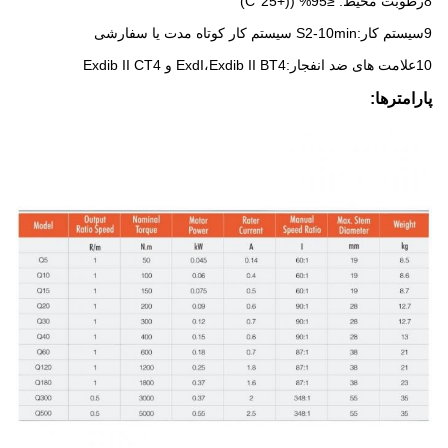
8رطوبت محیط: ≤95% ((+25°C)
9سیستم کار:S2-10min سیستم کار کوتاه مدت یا سفارشی
10علامت های ضد انفجار:ExdI،Exdib II BT4 و Exdib II CT4
پارامترها: