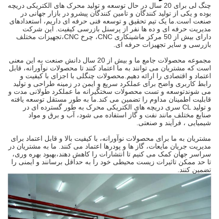
چنگ لی برای 20 سال در حال توسعه و تولید محرک های الکتریکی دریچه
بوده و یکی از تولید کنندگان و تامین کنندگان پیشرو در بازار جهانی در
صنعت است.ما یک تیم تحقیق و توسعه فنی حرفه ای داریم، استعدادهای
مدیریت حرفه ای و ده ها نفر از پرسنل بازرسی کیفیت. این شرکت
دارای بیش از 50 مرکز ماشینکاری CNC، چرخ CNC،تجهیزات مختلف
بازرسی و سایر تجهیزات حرفه ای.
مجموعه محصولات جامع ما و بیش از 20 سال دانش صنعت به این معنی
است که مشتریان می توانند به ما اعتماد کنند تا محصولات نوآورانه، قابل
اعتماد و اقتصادی را ارائه دهیم.محصولات چنگلی با اجزای با کیفیت و
رابط کاربری واضح برای عملکرد سریع و ایمن در زمینه طراحی و تولید
می شوندتوسعه و تست محصولات سختگیرانه ما عملکرد طولانی مدت و
قابلیت اطمینان مداوم را تضمین می کند.ما به طور مستقل توسعه یافته
و تولید CL سری دریچه های الکتریکی محرک به طور گسترده ای در
صنایع مختلف مانند نفت و گاز استفاده می شود، آب و برق و مواد
شیمیایی ، فرآیند و صنعتی.
مشتریان به ما برای محصولات نوآورانه، با کیفیت بالا و قابل اعتماد برای
مدیریت جریان مایعات، گاز ها و پودرها اعتماد می کنند. ما به مشتریان در
سراسر جهان کمک می کنیم تا انتشارات را کاهش دهند،بهبود بهره وری،
تا حد ممکن تاثیرات زیست محیطی خود را به حداقل برسانند و ایمنی را
تضمین کنند.