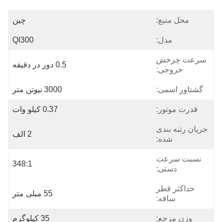
محل منبع:
چین
مدل:
QI300
سرعت چرخش
0.5 دور در دقیقه
خروجی:
گشتاور اسمی:
3000 نیوتن متر
قدرت موتور:
0.37 کیلو وات
جریان رتبه بندی
2 الف
شده:
نسبت سرعت
348:1
دستی:
حداکثر قطر
55 میلی متر
ساقه:
وزن مرجع:
35 کیلوگرم