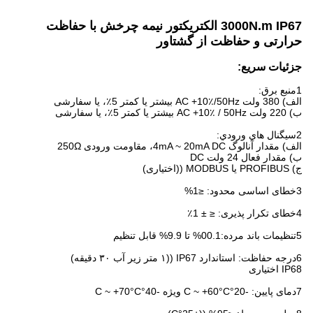
3000N.m IP67 الکتریکتور نیمه چرخش با حفاظت
حرارتی و حفاظت از گشتاور
جزئیات سریع:
1منبع برق:
الف) 380 ولت AC +10٪/50Hz بیشتر یا کمتر 5٪، یا سفارشی
ب) 220 ولت AC +10٪ / 50Hz بیشتر یا کمتر 5٪، یا سفارشی
2سيگنال هاي ورودي:
الف) مقدار آنالوگ 4mA ~ 20mA DC، مقاومت ورودی 250Ω
ب) مقدار فعال 24 ولت DC
ج) PROFIBUS یا MODBUS ((اختیاری)
3خطای اساسی محدود: ≤1%
4خطای تکرار پذیری: ≤ ± 1٪
5تنظیمات باند مرده:00.1% تا 9.9% قابل تنظیم
6درجه حفاظت: استاندارد IP67 ((۱ متر زیر آب ۳۰ دقیقه)
IP68 اختیاری
7دمای پایین: -20°C ~ +60°C ویژه -40°C ~ +70°C