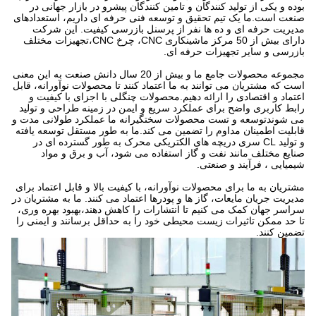
بوده و یکی از تولید کنندگان و تامین کنندگان پیشرو در بازار جهانی در
صنعت است.ما یک تیم تحقیق و توسعه فنی حرفه ای داریم، استعدادهای
مدیریت حرفه ای و ده ها نفر از پرسنل بازرسی کیفیت. این شرکت
دارای بیش از 50 مرکز ماشینکاری CNC، چرخ CNC،تجهیزات مختلف
بازرسی و سایر تجهیزات حرفه ای.
مجموعه محصولات جامع ما و بیش از 20 سال دانش صنعت به این معنی
است که مشتریان می توانند به ما اعتماد کنند تا محصولات نوآورانه، قابل
اعتماد و اقتصادی را ارائه دهیم.محصولات چنگلی با اجزای با کیفیت و
رابط کاربری واضح برای عملکرد سریع و ایمن در زمینه طراحی و تولید
می شوندتوسعه و تست محصولات سختگیرانه ما عملکرد طولانی مدت و
قابلیت اطمینان مداوم را تضمین می کند.ما به طور مستقل توسعه یافته
و تولید CL سری دریچه های الکتریکی محرک به طور گسترده ای در
صنایع مختلف مانند نفت و گاز استفاده می شود، آب و برق و مواد
شیمیایی ، فرآیند و صنعتی.
مشتریان به ما برای محصولات نوآورانه، با کیفیت بالا و قابل اعتماد برای
مدیریت جریان مایعات، گاز ها و پودرها اعتماد می کنند. ما به مشتریان در
سراسر جهان کمک می کنیم تا انتشارات را کاهش دهند،بهبود بهره وری،
تا حد ممکن تاثیرات زیست محیطی خود را به حداقل برسانند و ایمنی را
تضمین کنند.