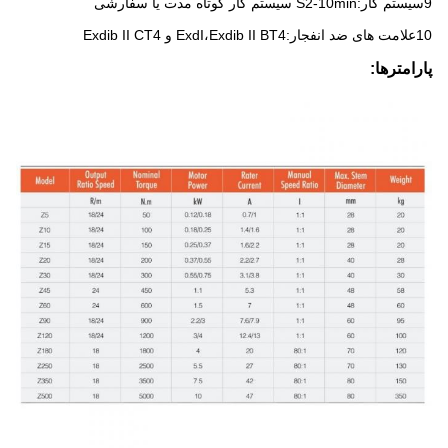
9سیستم کار:S2-10min سیستم کار کوتاه مدت یا سفارشی
10علامت های ضد انفجار:ExdI،Exdib II BT4 و Exdib II CT4
پارامترها: