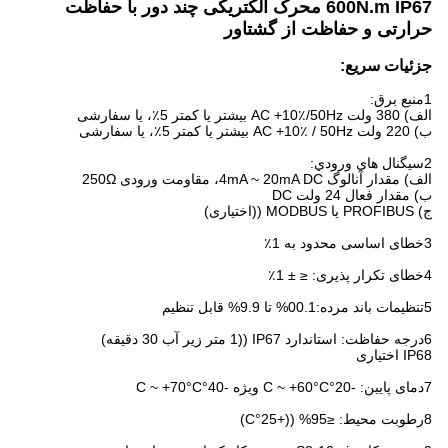
600N.m IP67 محرک الکتریکی چند دور با حفاظت
حرارتی و حفاظت از گشتاور
جزئیات سریع:
1منبع برق:
الف) 380 ولت AC +10٪/50Hz بیشتر یا کمتر 5٪، یا سفارشی
ب) 220 ولت AC +10٪ / 50Hz بیشتر یا کمتر 5٪، یا سفارشی
2سيگنال هاي ورودي:
الف) مقدار آنالوگ 4mA ~ 20mA DC، مقاومت ورودی 250Ω
ب) مقدار فعال 24 ولت DC
ج) PROFIBUS یا MODBUS ((اختیاری)
3خطای اساسی محدود به 1٪
4خطای تکرار پذیری: ≤ ± 1٪
5تنظیمات باند مرده:00.1% تا 9.9% قابل تنظیم
6درجه حفاظت: استاندارد IP67 ((1 متر زیر آب 30 دقیقه)
IP68 اختیاری
7دمای پایین: -20°C ~ +60°C ویژه -40°C ~ +70°C
8رطوبت محیط: ≤95% ((+25°C)