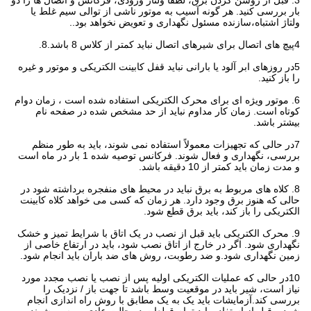
3. قبل از روشن کردن برق، لطفاً ولتاژ ورودی، فرکانس و اتصال ها را دو
بار بررسی کنید. هر گونه آسیب به موتور ناشی از توالی سیم غلط یا
ولتاژ اشتباه،سازنده مسئول نگهداری و تعویض نخواهد بود..
4پیچ های اتصال برای شیرهای اتصال نباید کمتر از کلاس 8 باشد.8.
5در روزهای ابر آلود یا بارانی نباید قفل کابینت الکتریکی و موتور و غیره
را باز کنید.
6. موتور ویژه ای برای محرک الکتریکی استفاده شده است ، زمان دوام
کوتاه است. زمان کار مداوم نباید از حد مشخص شده در صفحه نام
بیشتر باشد.
7در حالی که تجهیزات معمولاً استفاده نمی شوند، باید به طور منظم
بررسی، نگهداری و فعال شوند. فرکانس توصیه شده 1 بار در ماه است
و مدت زمان باید کمتر از 10 دقیقه باشد.
8. کلاه های مربوط به برق نباید در محیط های منفجره برداشته شود در
حالی که هنوز برق وجود دارد. هر زمان که کسی می خواهد کلاه کابینت
الکتریکی را باز کند، باید برق قطع شود.
9. محرک الکتریکی باید قبل از نصب در یک اتاق با شرایط تمیز و خشک
نگهداری شود. اگر در خارج از اتاق نصب شود، باید در ارتفاع خاصی از
زمین نگهداری شود.و ضد رطوبت، روش های ضد باران باید انجام شود.
10در حالی که عملیات الکتریکی اولیه پس از نصب یا نصب مجدد مورد
نیاز است، شیر باید در موقعیت وسط باشد تا جهت باز / نزدیک را
بررسی کند.آزمایشات باید یک به یک مطابق با روش راه اندازی انجام