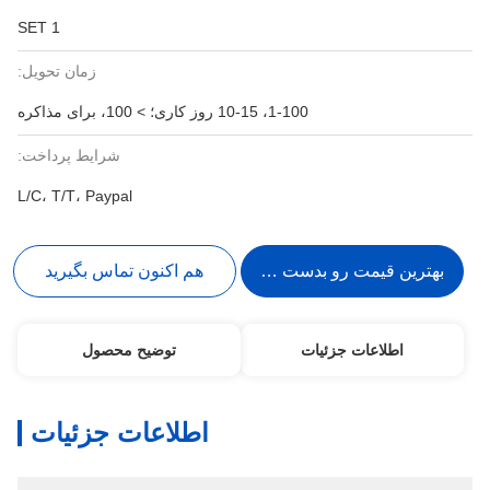
1 SET
زمان تحویل:
1-100، 10-15 روز کاری؛ > 100، برای مذاکره
شرایط پرداخت:
L/C، T/T، Paypal
بهترین قیمت رو بدست بیار
هم اکنون تماس بگیرید
اطلاعات جزئیات
توضیح محصول
اطلاعات جزئیات