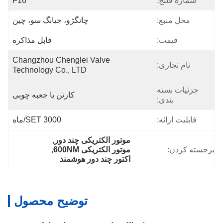
شماره فلنج:
F16
محل منبع:
چانگژو، جیانگ سو، چین
قیمت:
قابل مذاکره
Changzhou Chenglei Valve 
نام تجاری:
Technology Co., LTD
جزئیات بسته
کارتن یا جعبه چوبی
بندی:
قابلیت ارائه:
3000 SET/ماه
موتور الکتریکی چند دور
, 
برجسته کردن:
موتور الکتریکی 600NM
, 
اکتور چند دور هوشمند
توضیح محصول