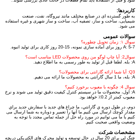
شود و قبل از استفاده باید تمام قطعات در حالت عادی بررسی شوند..
کاربردها:
به طور گسترده ای در صنایع مختلف مانند نیروگاه، نفت، صنعت
شیمیایی، ساخت و ساز، تصفیه آب، ساخت و ساز شهری و غیره استفاده
می شود.
سوالات عمومی
سوال ۱: زمان تحویل چطوره؟
A: 5-7 روز برای آماده سازی نمونه، 15-20 روز کاری برای تولید انبوه.
سوال2: آیا چاپ لوگو من روی محصولات LED مناسب است؟
A: بله. لطفا قبل از تولید به طور رسمی به ما اطلاع دهید.
Q3: آیا شما ارائه گارانتی برای محصولات؟
A: بله، ما 1 سال گارانتی به محصولات ما ارائه می دهیم.
سوال 4: چگونه با معیوب برخورد کنیم؟
A: اول، محصولات ما در سیستم کنترل کیفیت دقیق تولید می شوند و نرخ
معیوب کمتر از 0.2٪ خواهد بود.
دوم، در طول دوره ي گارانتي، ما چراغ هاي جديد با سفارش جديد براي
مقدار كوچك ارسال مي كنيم.ما آنها را تعمیر و دوباره به شما ارسال می
کنیم یا ما می توانیم در مورد راه حل از جمله تماس مجدد با توجه به
وضعیت واقعی صحبت کنیم.
مشخصات شرکت
چنگ لی برای 20 سال در حال توسعه و تولید محرک های الکتریکی دریچه