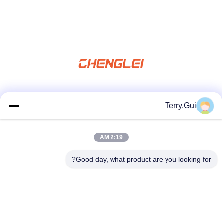
شبکه های اجتماعی
Terry.Gui
2:19 AM
تماس سریع
Good day, what product are you looking for?
تلفن
86-519-8876-9153
نامه الکترونیکی
terry.gui@cz-chenglei.com