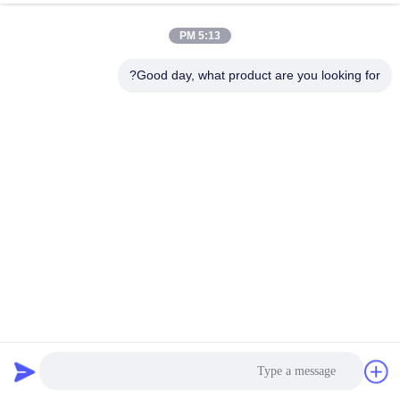
5:13 PM
Good day, what product are you looking for?
0.12 KW روشنفکر فعال کننده شیر الکتریکی روشنفکر موتور
الکتریکی
روشنفکر در خارج از ولول الکتریکی ولول الکتریکی
2024-01-31
2913 بازدیدها